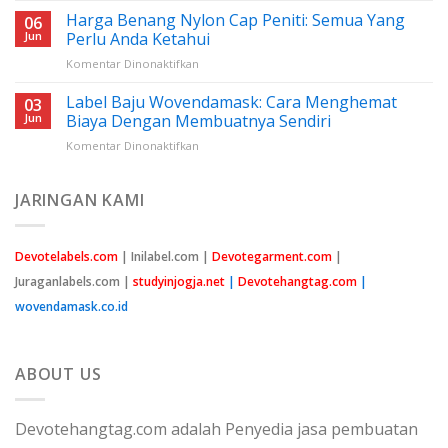
Tanggalnya
Benang
Harga Benang Nylon Cap Peniti: Semua Yang
06
Nilon
Jun
Perlu Anda Ketahui
Jahit:
pada
Komentar Dinonaktifkan
Panduan
Harga
Lengkap
Benang
Label Baju Wovendamask: Cara Menghemat
Untuk
03
Nylon
Pemula
Jun
Biaya Dengan Membuatnya Sendiri
Cap
pada
Komentar Dinonaktifkan
Peniti:
Label
Semua
Baju
Yang
Wovendamask:
JARINGAN KAMI
Perlu
Cara
Anda
Menghemat
Ketahui
Biaya
Devotelabels.com
| Inilabel.com |
Devotegarment.com
|
Dengan
Juraganlabels.com |
studyinjogja.net
|
Devotehangtag.com
|
Membuatnya
Sendiri
wovendamask.co.id
ABOUT US
Devotehangtag.com adalah Penyedia jasa pembuatan