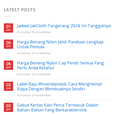
LATEST POSTS
Jadwal JakCloth Tangerang 2024, Ini Tanggalnya
01
Jan
pada
Komentar Dinonaktifkan
Jadwal
JakCloth
Harga Benang Nilon Jahit: Panduan Lengkap
06
Tangerang
Jun
Untuk Pemula
2024,
pada
Komentar Dinonaktifkan
Ini
Harga
Tanggalnya
Benang
Harga Benang Nylon Cap Peniti: Semua Yang
06
Nilon
Jun
Perlu Anda Ketahui
Jahit:
pada
Komentar Dinonaktifkan
Panduan
Harga
Lengkap
Benang
Label Baju Wovendamask: Cara Menghemat
Untuk
03
Nylon
Pemula
Jun
Biaya Dengan Membuatnya Sendiri
Cap
pada
Komentar Dinonaktifkan
Peniti:
Label
Semua
Baju
Gabus Kertas Kain Perca Termasuk Dalam
Yang
03
Wovendamask:
Perlu
Jun
Bahan-Bahan Yang Berkarakteristik
Cara
Anda