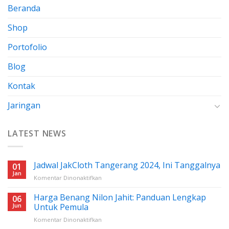
Beranda
Shop
Portofolio
Blog
Kontak
Jaringan
LATEST NEWS
Jadwal JakCloth Tangerang 2024, Ini Tanggalnya
01
Jan
pada
Komentar Dinonaktifkan
Jadwal
JakCloth
Harga Benang Nilon Jahit: Panduan Lengkap
06
Tangerang
Jun
Untuk Pemula
2024,
pada
Komentar Dinonaktifkan
Ini
Harga