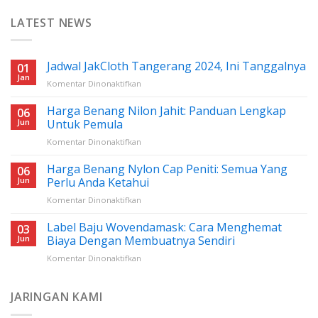
LATEST NEWS
Jadwal JakCloth Tangerang 2024, Ini Tanggalnya
01
Jan
pada
Komentar Dinonaktifkan
Jadwal
JakCloth
Harga Benang Nilon Jahit: Panduan Lengkap
06
Tangerang
Jun
Untuk Pemula
2024,
pada
Komentar Dinonaktifkan
Ini
Harga
Tanggalnya
Benang
Harga Benang Nylon Cap Peniti: Semua Yang
06
Nilon
Jun
Perlu Anda Ketahui
Jahit:
pada
Komentar Dinonaktifkan
Panduan
Harga
Lengkap
Benang
Label Baju Wovendamask: Cara Menghemat
Untuk
03
Nylon
Pemula
Jun
Biaya Dengan Membuatnya Sendiri
Cap
pada
Komentar Dinonaktifkan
Peniti:
Label
Semua
Baju
Yang
Wovendamask:
JARINGAN KAMI
Perlu
Cara
Anda
Menghemat