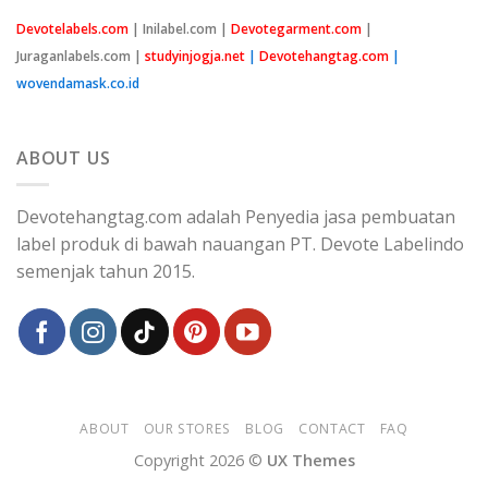
Ketahui
Biaya
Devotelabels.com
| Inilabel.com |
Devotegarment.com
|
Dengan
Juraganlabels.com |
studyinjogja.net
|
Devotehangtag.com
|
Membuatnya
Sendiri
wovendamask.co.id
ABOUT US
Devotehangtag.com adalah Penyedia jasa pembuatan
label produk di bawah nauangan PT. Devote Labelindo
semenjak tahun 2015.
ABOUT
OUR STORES
BLOG
CONTACT
FAQ
Copyright 2026 ©
UX Themes