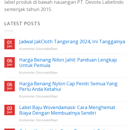
label produk di bawah nauangan PT. Devote Labelindo
semenjak tahun 2015.
LATEST POSTS
Jadwal JakCloth Tangerang 2024, Ini Tanggalnya
01
Jan
pada
Komentar Dinonaktifkan
Jadwal
JakCloth
Harga Benang Nilon Jahit: Panduan Lengkap
06
Tangerang
Jun
Untuk Pemula
2024,
pada
Komentar Dinonaktifkan
Ini
Harga
Tanggalnya
Benang
Harga Benang Nylon Cap Peniti: Semua Yang
06
Nilon
Jun
Perlu Anda Ketahui
Jahit:
pada
Komentar Dinonaktifkan
Panduan
Harga
Lengkap
Benang
Label Baju Wovendamask: Cara Menghemat
Untuk
03
Nylon
Pemula
Jun
Biaya Dengan Membuatnya Sendiri
Cap
pada
Komentar Dinonaktifkan
Peniti:
Label
Semua
Baju