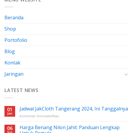
Beranda
Shop
Portofolio
Blog
Kontak
Jaringan
LATEST NEWS
Jadwal JakCloth Tangerang 2024, Ini Tanggalnya
01
Jan
pada
Komentar Dinonaktifkan
Jadwal
JakCloth
Harga Benang Nilon Jahit: Panduan Lengkap
06
Tangerang
Jun
Untuk Pemula