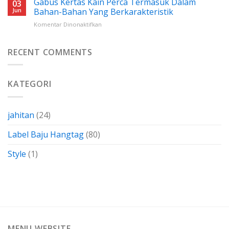
Gabus Kertas Kain Perca Termasuk Dalam
Yang
03
Wovendamask:
Perlu
Jun
Bahan-Bahan Yang Berkarakteristik
Cara
Anda
pada
Komentar Dinonaktifkan
Menghemat
Ketahui
Gabus
Biaya
Kertas
Dengan
Kain
RECENT COMMENTS
Membuatnya
Perca
Sendiri
Termasuk
Dalam
KATEGORI
Bahan-
Bahan
Yang
Berkarakteristik
jahitan
(24)
Label Baju Hangtag
(80)
Style
(1)
MENU WEBSITE