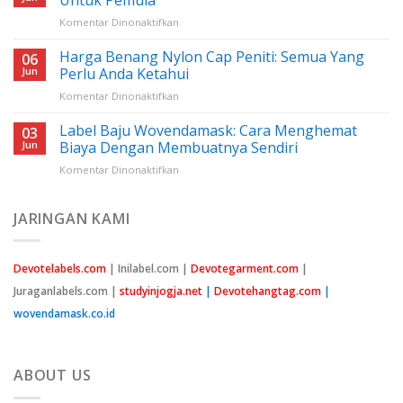
2024,
pada
Komentar Dinonaktifkan
Ini
Harga
Tanggalnya
Benang
Harga Benang Nylon Cap Peniti: Semua Yang
06
Nilon
Jun
Perlu Anda Ketahui
Jahit:
pada
Komentar Dinonaktifkan
Panduan
Harga
Lengkap
Benang
Label Baju Wovendamask: Cara Menghemat
Untuk
03
Nylon
Pemula
Jun
Biaya Dengan Membuatnya Sendiri
Cap
pada
Komentar Dinonaktifkan
Peniti:
Label
Semua
Baju
Yang
Wovendamask:
JARINGAN KAMI
Perlu
Cara
Anda
Menghemat
Ketahui
Biaya
Devotelabels.com
| Inilabel.com |
Devotegarment.com
|
Dengan
Juraganlabels.com |
studyinjogja.net
|
Devotehangtag.com
|
Membuatnya
Sendiri
wovendamask.co.id
ABOUT US