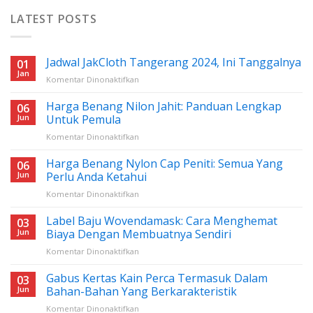
LATEST POSTS
Jadwal JakCloth Tangerang 2024, Ini Tanggalnya
01
Jan
pada
Komentar Dinonaktifkan
Jadwal
JakCloth
Harga Benang Nilon Jahit: Panduan Lengkap
06
Tangerang
Jun
Untuk Pemula
2024,
pada
Komentar Dinonaktifkan
Ini
Harga
Tanggalnya
Benang
Harga Benang Nylon Cap Peniti: Semua Yang
06
Nilon
Jun
Perlu Anda Ketahui
Jahit:
pada
Komentar Dinonaktifkan
Panduan
Harga
Lengkap
Benang
Label Baju Wovendamask: Cara Menghemat
Untuk
03
Nylon
Pemula
Jun
Biaya Dengan Membuatnya Sendiri
Cap
pada
Komentar Dinonaktifkan
Peniti:
Label
Semua
Baju
Gabus Kertas Kain Perca Termasuk Dalam
Yang
03
Wovendamask:
Perlu
Jun
Bahan-Bahan Yang Berkarakteristik
Cara
Anda
pada
Komentar Dinonaktifkan
Menghemat
Ketahui