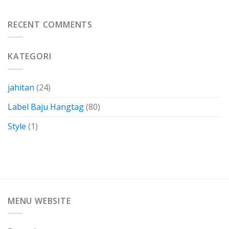
Gabus
Biaya
Kertas
Dengan
Kain
RECENT COMMENTS
Membuatnya
Perca
Sendiri
Termasuk
Dalam
KATEGORI
Bahan-
Bahan
Yang
Berkarakteristik
jahitan
(24)
Label Baju Hangtag
(80)
Style
(1)
MENU WEBSITE