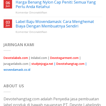
Benang
Harga Benang Nylon Cap Peniti: Semua Yang
06
Nilon
Jun
Perlu Anda Ketahui
Jahit:
pada
Komentar Dinonaktifkan
Panduan
Harga
Lengkap
Benang
Label Baju Wovendamask: Cara Menghemat
Untuk
03
Nylon
Pemula
Jun
Biaya Dengan Membuatnya Sendiri
Cap
pada
Komentar Dinonaktifkan
Peniti:
Label
Semua
Baju
Yang
Wovendamask:
JARINGAN KAMI
Perlu
Cara
Anda
Menghemat
Ketahui
Biaya
Devotelabels.com
| Inilabel.com |
Devotegarment.com
|
Dengan
Juraganlabels.com |
studyinjogja.net
|
Devotehangtag.com
|
Membuatnya
Sendiri
wovendamask.co.id
ABOUT US
Devotehangtag.com adalah Penyedia jasa pembuatan
label produk di bawah nauangan PT. Devote Labelindo