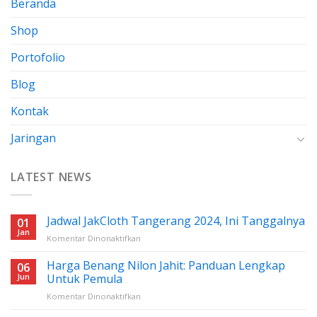
Beranda
Shop
Portofolio
Blog
Kontak
Jaringan
LATEST NEWS
Jadwal JakCloth Tangerang 2024, Ini Tanggalnya
01
Jan
pada
Komentar Dinonaktifkan
Jadwal
JakCloth
Harga Benang Nilon Jahit: Panduan Lengkap
06
Tangerang
Jun
Untuk Pemula
2024,
pada
Komentar Dinonaktifkan
Ini
Harga
Tanggalnya