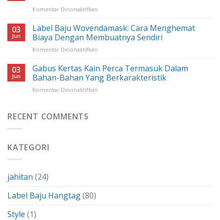
Jahit:
pada
Komentar Dinonaktifkan
Panduan
Harga
Lengkap
Benang
Label Baju Wovendamask: Cara Menghemat
Untuk
03
Nylon
Pemula
Jun
Biaya Dengan Membuatnya Sendiri
Cap
pada
Komentar Dinonaktifkan
Peniti:
Label
Semua
Baju
Gabus Kertas Kain Perca Termasuk Dalam
Yang
03
Wovendamask:
Perlu
Jun
Bahan-Bahan Yang Berkarakteristik
Cara
Anda
pada
Komentar Dinonaktifkan
Menghemat
Ketahui
Gabus
Biaya
Kertas
Dengan
Kain
RECENT COMMENTS
Membuatnya
Perca
Sendiri
Termasuk
Dalam
KATEGORI
Bahan-
Bahan
Yang
Berkarakteristik
jahitan
(24)
Label Baju Hangtag
(80)
Style
(1)