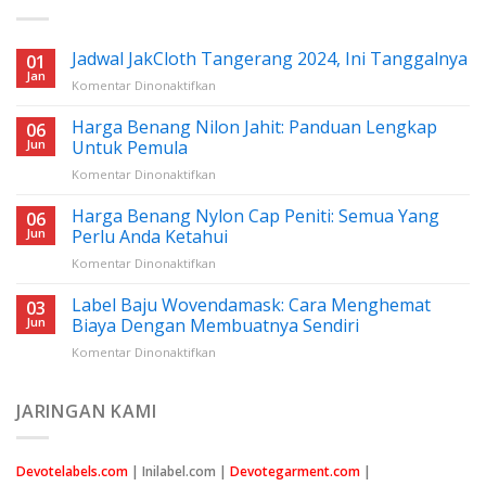
Jadwal JakCloth Tangerang 2024, Ini Tanggalnya
01
Jan
pada
Komentar Dinonaktifkan
Jadwal
JakCloth
Harga Benang Nilon Jahit: Panduan Lengkap
06
Tangerang
Jun
Untuk Pemula
2024,
pada
Komentar Dinonaktifkan
Ini
Harga
Tanggalnya
Benang
Harga Benang Nylon Cap Peniti: Semua Yang
06
Nilon
Jun
Perlu Anda Ketahui
Jahit:
pada
Komentar Dinonaktifkan
Panduan
Harga
Lengkap
Benang
Label Baju Wovendamask: Cara Menghemat
Untuk
03
Nylon
Pemula
Jun
Biaya Dengan Membuatnya Sendiri
Cap
pada
Komentar Dinonaktifkan
Peniti:
Label
Semua
Baju
Yang
Wovendamask:
JARINGAN KAMI
Perlu
Cara
Anda
Menghemat
Ketahui
Biaya
Devotelabels.com
| Inilabel.com |
Devotegarment.com
|
Dengan