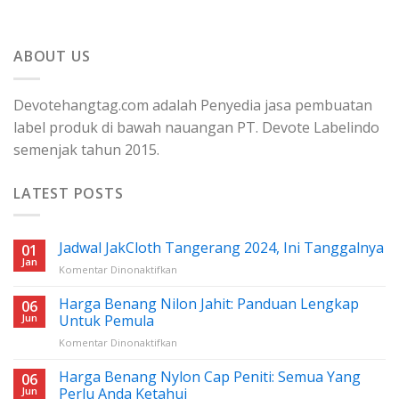
ABOUT US
Devotehangtag.com adalah Penyedia jasa pembuatan
label produk di bawah nauangan PT. Devote Labelindo
semenjak tahun 2015.
LATEST POSTS
Jadwal JakCloth Tangerang 2024, Ini Tanggalnya
01
Jan
pada
Komentar Dinonaktifkan
Jadwal
JakCloth
Harga Benang Nilon Jahit: Panduan Lengkap
06
Tangerang
Jun
Untuk Pemula
2024,
pada
Komentar Dinonaktifkan
Ini
Harga
Tanggalnya
Benang
Harga Benang Nylon Cap Peniti: Semua Yang
06
Nilon
Jun
Perlu Anda Ketahui