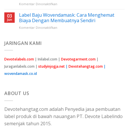
pada
Komentar Dinonaktifkan
Panduan
Harga
Lengkap
Benang
Label Baju Wovendamask: Cara Menghemat
Untuk
03
Nylon
Pemula
Jun
Biaya Dengan Membuatnya Sendiri
Cap
pada
Komentar Dinonaktifkan
Peniti:
Label
Semua
Baju
Yang
Wovendamask:
JARINGAN KAMI
Perlu
Cara
Anda
Menghemat
Ketahui
Biaya
Devotelabels.com
| Inilabel.com |
Devotegarment.com
|
Dengan
Juraganlabels.com |
studyinjogja.net
|
Devotehangtag.com
|
Membuatnya
Sendiri
wovendamask.co.id
ABOUT US
Devotehangtag.com adalah Penyedia jasa pembuatan
label produk di bawah nauangan PT. Devote Labelindo
semenjak tahun 2015.