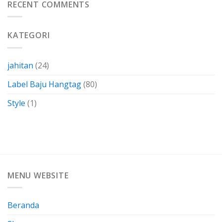
Kain
RECENT COMMENTS
Membuatnya
Perca
Sendiri
Termasuk
Dalam
KATEGORI
Bahan-
Bahan
Yang
Berkarakteristik
jahitan
(24)
Label Baju Hangtag
(80)
Style
(1)
MENU WEBSITE
Beranda