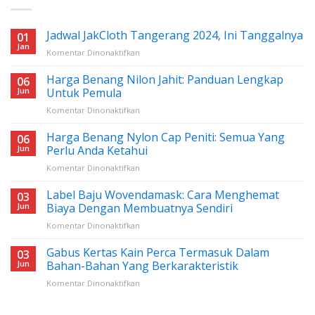
Jadwal JakCloth Tangerang 2024, Ini Tanggalnya
01
Jan
pada
Komentar Dinonaktifkan
Jadwal
JakCloth
Harga Benang Nilon Jahit: Panduan Lengkap
06
Tangerang
Jun
Untuk Pemula
2024,
pada
Komentar Dinonaktifkan
Ini
Harga
Tanggalnya
Benang
Harga Benang Nylon Cap Peniti: Semua Yang
06
Nilon
Jun
Perlu Anda Ketahui
Jahit:
pada
Komentar Dinonaktifkan
Panduan
Harga
Lengkap
Benang
Label Baju Wovendamask: Cara Menghemat
Untuk
03
Nylon
Pemula
Jun
Biaya Dengan Membuatnya Sendiri
Cap
pada
Komentar Dinonaktifkan
Peniti:
Label
Semua
Baju
Gabus Kertas Kain Perca Termasuk Dalam
Yang
03
Wovendamask:
Perlu
Jun
Bahan-Bahan Yang Berkarakteristik
Cara
Anda
pada
Komentar Dinonaktifkan
Menghemat
Ketahui
Gabus
Biaya
Kertas
Dengan