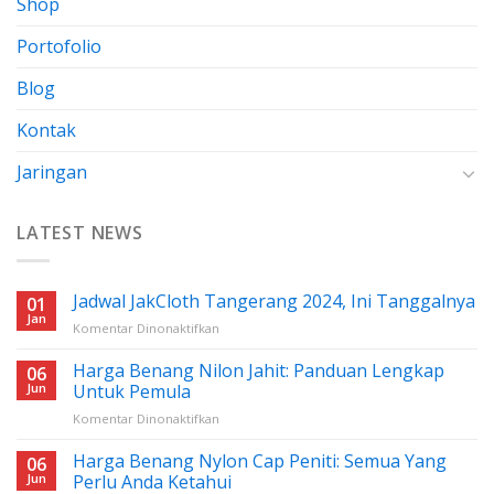
Shop
Portofolio
Blog
Kontak
Jaringan
LATEST NEWS
Jadwal JakCloth Tangerang 2024, Ini Tanggalnya
01
Jan
pada
Komentar Dinonaktifkan
Jadwal
JakCloth
Harga Benang Nilon Jahit: Panduan Lengkap
06
Tangerang
Jun
Untuk Pemula
2024,
pada
Komentar Dinonaktifkan
Ini
Harga
Tanggalnya
Benang
Harga Benang Nylon Cap Peniti: Semua Yang
06
Nilon
Jun
Perlu Anda Ketahui
Jahit: