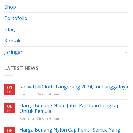
Shop
Portofolio
Blog
Kontak
Jaringan
LATEST NEWS
Jadwal JakCloth Tangerang 2024, Ini Tanggalnya
01
Jan
pada
Komentar Dinonaktifkan
Jadwal
JakCloth
Harga Benang Nilon Jahit: Panduan Lengkap
06
Tangerang
Jun
Untuk Pemula
2024,
pada
Komentar Dinonaktifkan
Ini
Harga
Tanggalnya
Benang
Harga Benang Nylon Cap Peniti: Semua Yang
06