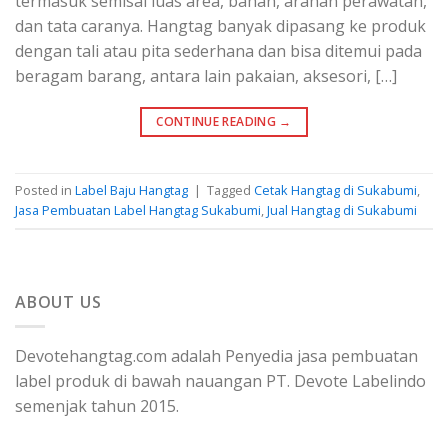
termasuk semisal luas area, bahan, arahan perawatan,
dan tata caranya. Hangtag banyak dipasang ke produk
dengan tali atau pita sederhana dan bisa ditemui pada
beragam barang, antara lain pakaian, aksesori, […]
CONTINUE READING
→
Posted in
Label Baju Hangtag
|
Tagged
Cetak Hangtag di Sukabumi
,
Jasa Pembuatan Label Hangtag Sukabumi
,
Jual Hangtag di Sukabumi
ABOUT US
Devotehangtag.com adalah Penyedia jasa pembuatan
label produk di bawah nauangan PT. Devote Labelindo
semenjak tahun 2015.