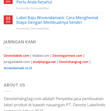
Nilon
Jun
Perlu Anda Ketahui
Jahit:
pada
Komentar Dinonaktifkan
Panduan
Harga
Lengkap
Benang
Label Baju Wovendamask: Cara Menghemat
Untuk
03
Nylon
Pemula
Jun
Biaya Dengan Membuatnya Sendiri
Cap
pada
Komentar Dinonaktifkan
Peniti:
Label
Semua
Baju
Yang
Wovendamask:
JARINGAN KAMI
Perlu
Cara
Anda
Menghemat
Ketahui
Biaya
Devotelabels.com
| Inilabel.com |
Devotegarment.com
|
Dengan
Juraganlabels.com |
studyinjogja.net
|
Devotehangtag.com
|
Membuatnya
Sendiri
wovendamask.co.id
ABOUT US
Devotehangtag.com adalah Penyedia jasa pembuatan
label produk di bawah nauangan PT. Devote Labelindo
semenjak tahun 2015.