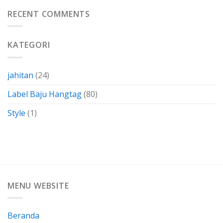
Kertas
Dengan
Kain
RECENT COMMENTS
Membuatnya
Perca
Sendiri
Termasuk
Dalam
KATEGORI
Bahan-
Bahan
Yang
Berkarakteristik
jahitan
(24)
Label Baju Hangtag
(80)
Style
(1)
MENU WEBSITE
Beranda