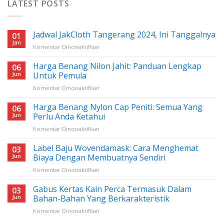
LATEST POSTS
Jadwal JakCloth Tangerang 2024, Ini Tanggalnya
01
Jan
pada
Komentar Dinonaktifkan
Jadwal
JakCloth
Harga Benang Nilon Jahit: Panduan Lengkap
06
Tangerang
Jun
Untuk Pemula
2024,
pada
Komentar Dinonaktifkan
Ini
Harga
Tanggalnya
Benang
Harga Benang Nylon Cap Peniti: Semua Yang
06
Nilon
Jun
Perlu Anda Ketahui
Jahit:
pada
Komentar Dinonaktifkan
Panduan
Harga
Lengkap
Benang
Label Baju Wovendamask: Cara Menghemat
Untuk
03
Nylon
Pemula
Jun
Biaya Dengan Membuatnya Sendiri
Cap
pada
Komentar Dinonaktifkan
Peniti:
Label
Semua
Baju
Gabus Kertas Kain Perca Termasuk Dalam
Yang
03
Wovendamask:
Perlu
Jun
Bahan-Bahan Yang Berkarakteristik
Cara
Anda
pada
Komentar Dinonaktifkan
Menghemat
Ketahui
Gabus
Biaya