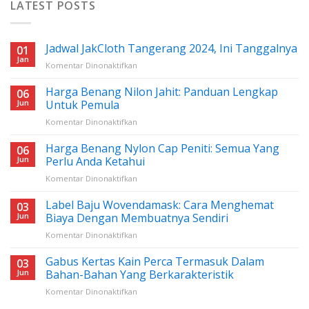
LATEST POSTS
Jadwal JakCloth Tangerang 2024, Ini Tanggalnya
01
Jan
pada
Komentar Dinonaktifkan
Jadwal
JakCloth
Harga Benang Nilon Jahit: Panduan Lengkap
06
Tangerang
Jun
Untuk Pemula
2024,
pada
Komentar Dinonaktifkan
Ini
Harga
Tanggalnya
Benang
Harga Benang Nylon Cap Peniti: Semua Yang
06
Nilon
Jun
Perlu Anda Ketahui
Jahit:
pada
Komentar Dinonaktifkan
Panduan
Harga
Lengkap
Benang
Label Baju Wovendamask: Cara Menghemat
Untuk
03
Nylon
Pemula
Jun
Biaya Dengan Membuatnya Sendiri
Cap
pada
Komentar Dinonaktifkan
Peniti:
Label
Semua
Baju
Gabus Kertas Kain Perca Termasuk Dalam
Yang
03
Wovendamask:
Perlu
Jun
Bahan-Bahan Yang Berkarakteristik
Cara
Anda
pada
Komentar Dinonaktifkan
Menghemat
Ketahui
Gabus
Biaya