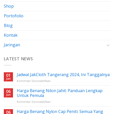
Shop
Portofolio
Blog
Kontak
Jaringan
LATEST NEWS
Jadwal JakCloth Tangerang 2024, Ini Tanggalnya
01
Jan
pada
Komentar Dinonaktifkan
Jadwal
JakCloth
Harga Benang Nilon Jahit: Panduan Lengkap
06
Tangerang
Jun
Untuk Pemula
2024,
pada
Komentar Dinonaktifkan
Ini
Harga
Tanggalnya
Benang
Harga Benang Nylon Cap Peniti: Semua Yang
06