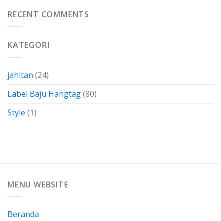
Kertas
Dengan
Kain
RECENT COMMENTS
Membuatnya
Perca
Sendiri
Termasuk
Dalam
KATEGORI
Bahan-
Bahan
Yang
Berkarakteristik
jahitan
(24)
Label Baju Hangtag
(80)
Style
(1)
MENU WEBSITE
Beranda