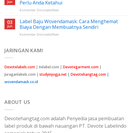
Nilon
Jun
Perlu Anda Ketahui
Jahit:
pada
Komentar Dinonaktifkan
Panduan
Harga
Lengkap
Benang
Label Baju Wovendamask: Cara Menghemat
Untuk
03
Nylon
Pemula
Jun
Biaya Dengan Membuatnya Sendiri
Cap
pada
Komentar Dinonaktifkan
Peniti:
Label
Semua
Baju
Yang
Wovendamask:
JARINGAN KAMI
Perlu
Cara
Anda
Menghemat
Ketahui
Biaya
Devotelabels.com
| Inilabel.com |
Devotegarment.com
|
Dengan
Juraganlabels.com |
studyinjogja.net
|
Devotehangtag.com
|
Membuatnya
Sendiri
wovendamask.co.id
ABOUT US
Devotehangtag.com adalah Penyedia jasa pembuatan
label produk di bawah nauangan PT. Devote Labelindo