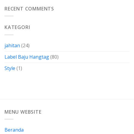
Kertas
Dengan
Kain
RECENT COMMENTS
Membuatnya
Perca
Sendiri
Termasuk
Dalam
KATEGORI
Bahan-
Bahan
Yang
Berkarakteristik
jahitan
(24)
Label Baju Hangtag
(80)
Style
(1)
MENU WEBSITE
Beranda