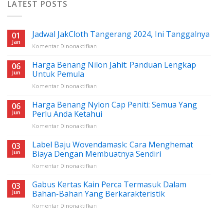
LATEST POSTS
Jadwal JakCloth Tangerang 2024, Ini Tanggalnya
01
Jan
pada
Komentar Dinonaktifkan
Jadwal
JakCloth
Harga Benang Nilon Jahit: Panduan Lengkap
06
Tangerang
Jun
Untuk Pemula
2024,
pada
Komentar Dinonaktifkan
Ini
Harga
Tanggalnya
Benang
Harga Benang Nylon Cap Peniti: Semua Yang
06
Nilon
Jun
Perlu Anda Ketahui
Jahit:
pada
Komentar Dinonaktifkan
Panduan
Harga
Lengkap
Benang
Label Baju Wovendamask: Cara Menghemat
Untuk
03
Nylon
Pemula
Jun
Biaya Dengan Membuatnya Sendiri
Cap
pada
Komentar Dinonaktifkan
Peniti:
Label
Semua
Baju
Gabus Kertas Kain Perca Termasuk Dalam
Yang
03
Wovendamask:
Perlu
Jun
Bahan-Bahan Yang Berkarakteristik
Cara
Anda
pada
Komentar Dinonaktifkan
Menghemat
Ketahui
Gabus
Biaya