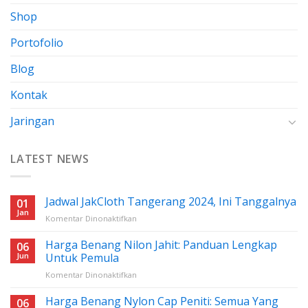
Shop
Portofolio
Blog
Kontak
Jaringan
LATEST NEWS
Jadwal JakCloth Tangerang 2024, Ini Tanggalnya
01
Jan
pada
Komentar Dinonaktifkan
Jadwal
JakCloth
Harga Benang Nilon Jahit: Panduan Lengkap
06
Tangerang
Jun
Untuk Pemula
2024,
pada
Komentar Dinonaktifkan
Ini
Harga
Tanggalnya
Benang
Harga Benang Nylon Cap Peniti: Semua Yang
06