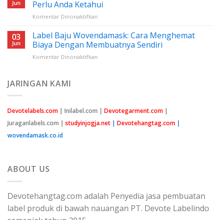
Nilon
Jun
Perlu Anda Ketahui
Jahit:
pada
Komentar Dinonaktifkan
Panduan
Harga
Lengkap
Benang
Label Baju Wovendamask: Cara Menghemat
Untuk
03
Nylon
Pemula
Jun
Biaya Dengan Membuatnya Sendiri
Cap
pada
Komentar Dinonaktifkan
Peniti:
Label
Semua
Baju
Yang
Wovendamask:
JARINGAN KAMI
Perlu
Cara
Anda
Menghemat
Ketahui
Biaya
Devotelabels.com
| Inilabel.com |
Devotegarment.com
|
Dengan
Juraganlabels.com |
studyinjogja.net
|
Devotehangtag.com
|
Membuatnya
Sendiri
wovendamask.co.id
ABOUT US
Devotehangtag.com adalah Penyedia jasa pembuatan
label produk di bawah nauangan PT. Devote Labelindo