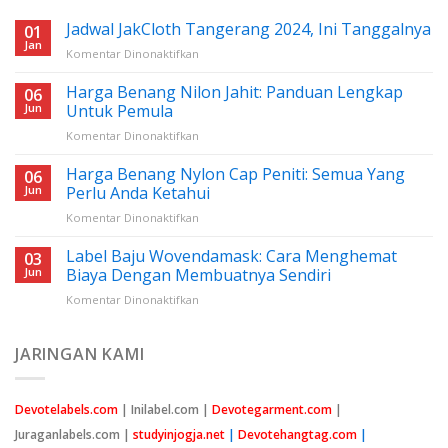
Jadwal JakCloth Tangerang 2024, Ini Tanggalnya
01
Jan
pada
Komentar Dinonaktifkan
Jadwal
JakCloth
Harga Benang Nilon Jahit: Panduan Lengkap
06
Tangerang
Jun
Untuk Pemula
2024,
pada
Komentar Dinonaktifkan
Ini
Harga
Tanggalnya
Benang
Harga Benang Nylon Cap Peniti: Semua Yang
06
Nilon
Jun
Perlu Anda Ketahui
Jahit:
pada
Komentar Dinonaktifkan
Panduan
Harga
Lengkap
Benang
Label Baju Wovendamask: Cara Menghemat
Untuk
03
Nylon
Pemula
Jun
Biaya Dengan Membuatnya Sendiri
Cap
pada
Komentar Dinonaktifkan
Peniti:
Label
Semua
Baju
Yang
Wovendamask:
JARINGAN KAMI
Perlu
Cara
Anda
Menghemat
Ketahui
Biaya
Devotelabels.com
| Inilabel.com |
Devotegarment.com
|
Dengan
Juraganlabels.com |
studyinjogja.net
|
Devotehangtag.com
|
Membuatnya