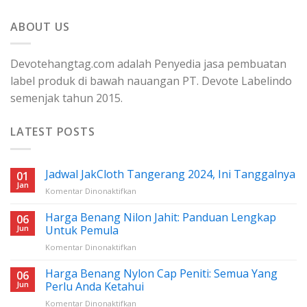
ABOUT US
Devotehangtag.com adalah Penyedia jasa pembuatan
label produk di bawah nauangan PT. Devote Labelindo
semenjak tahun 2015.
LATEST POSTS
Jadwal JakCloth Tangerang 2024, Ini Tanggalnya
01
Jan
pada
Komentar Dinonaktifkan
Jadwal
JakCloth
Harga Benang Nilon Jahit: Panduan Lengkap
06
Tangerang
Jun
Untuk Pemula
2024,
pada
Komentar Dinonaktifkan
Ini
Harga
Tanggalnya
Benang
Harga Benang Nylon Cap Peniti: Semua Yang
06
Nilon
Jun
Perlu Anda Ketahui
Jahit:
pada
Komentar Dinonaktifkan
Panduan