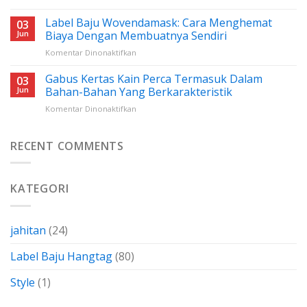
Harga
Lengkap
Benang
Label Baju Wovendamask: Cara Menghemat
Untuk
03
Nylon
Pemula
Jun
Biaya Dengan Membuatnya Sendiri
Cap
pada
Komentar Dinonaktifkan
Peniti:
Label
Semua
Baju
Gabus Kertas Kain Perca Termasuk Dalam
Yang
03
Wovendamask:
Perlu
Jun
Bahan-Bahan Yang Berkarakteristik
Cara
Anda
pada
Komentar Dinonaktifkan
Menghemat
Ketahui
Gabus
Biaya
Kertas
Dengan
Kain
RECENT COMMENTS
Membuatnya
Perca
Sendiri
Termasuk
Dalam
KATEGORI
Bahan-
Bahan
Yang
Berkarakteristik
jahitan
(24)
Label Baju Hangtag
(80)
Style
(1)