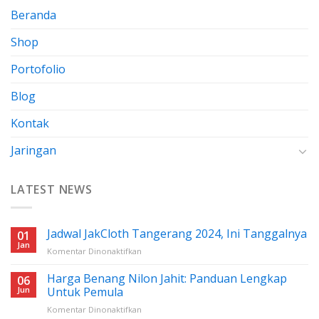
Beranda
Shop
Portofolio
Blog
Kontak
Jaringan
LATEST NEWS
Jadwal JakCloth Tangerang 2024, Ini Tanggalnya
01
Jan
pada
Komentar Dinonaktifkan
Jadwal
JakCloth
Harga Benang Nilon Jahit: Panduan Lengkap
06
Tangerang
Jun
Untuk Pemula
2024,
pada
Komentar Dinonaktifkan
Ini