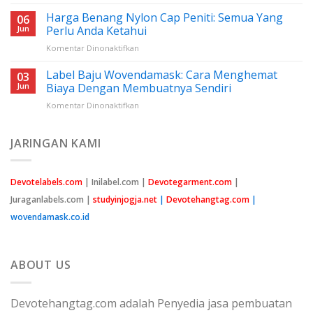
Harga
Tanggalnya
Benang
Harga Benang Nylon Cap Peniti: Semua Yang
06
Nilon
Jun
Perlu Anda Ketahui
Jahit:
pada
Komentar Dinonaktifkan
Panduan
Harga
Lengkap
Benang
Label Baju Wovendamask: Cara Menghemat
Untuk
03
Nylon
Pemula
Jun
Biaya Dengan Membuatnya Sendiri
Cap
pada
Komentar Dinonaktifkan
Peniti:
Label
Semua
Baju
Yang
Wovendamask:
JARINGAN KAMI
Perlu
Cara
Anda
Menghemat
Ketahui
Biaya
Devotelabels.com
| Inilabel.com |
Devotegarment.com
|
Dengan
Juraganlabels.com |
studyinjogja.net
|
Devotehangtag.com
|
Membuatnya
Sendiri
wovendamask.co.id
ABOUT US
Devotehangtag.com adalah Penyedia jasa pembuatan