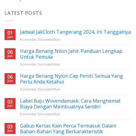
LATEST POSTS
Jadwal JakCloth Tangerang 2024, Ini Tanggalnya
01
Jan
pada
Komentar Dinonaktifkan
Jadwal
JakCloth
Harga Benang Nilon Jahit: Panduan Lengkap
06
Tangerang
Jun
Untuk Pemula
2024,
pada
Komentar Dinonaktifkan
Ini
Harga
Tanggalnya
Benang
Harga Benang Nylon Cap Peniti: Semua Yang
06
Nilon
Jun
Perlu Anda Ketahui
Jahit:
pada
Komentar Dinonaktifkan
Panduan
Harga
Lengkap
Benang
Label Baju Wovendamask: Cara Menghemat
Untuk
03
Nylon
Pemula
Jun
Biaya Dengan Membuatnya Sendiri
Cap
pada
Komentar Dinonaktifkan
Peniti:
Label
Semua
Baju
Gabus Kertas Kain Perca Termasuk Dalam
Yang
03
Wovendamask:
Perlu
Jun
Bahan-Bahan Yang Berkarakteristik
Cara
Anda