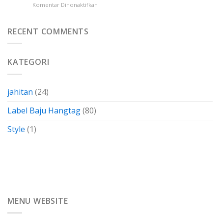
pada
Komentar Dinonaktifkan
Menghemat
Ketahui
Gabus
Biaya
Kertas
Dengan
Kain
RECENT COMMENTS
Membuatnya
Perca
Sendiri
Termasuk
Dalam
KATEGORI
Bahan-
Bahan
Yang
Berkarakteristik
jahitan
(24)
Label Baju Hangtag
(80)
Style
(1)
MENU WEBSITE