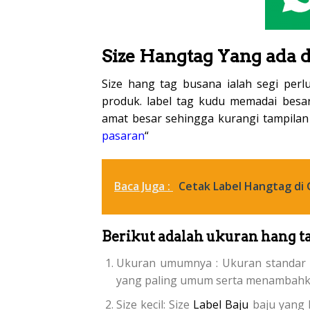
Size Hangtag Yang ada d
Size hang tag busana ialah segi perl
produk. label tag kudu memadai besar 
amat besar sehingga kurangi tampilan
pasaran
“
Baca Juga :
Cetak Label Hangtag di
Berikut adalah ukuran hang ta
Ukuran umumnya : Ukuran standar
yang paling umum serta menambahka
Size kecil: Size
Label Baju
baju yang l