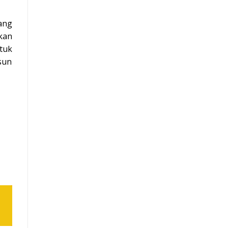
ang
kan
tuk
sun