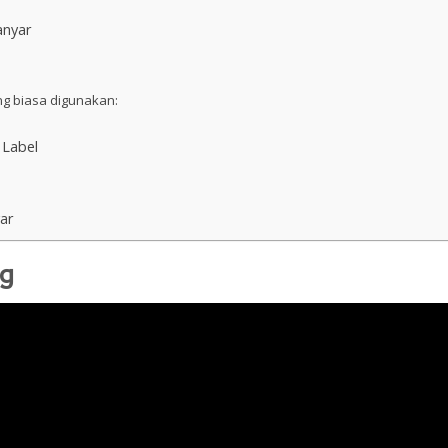
anyar
ng biasa digunakan:
 Label
yar
ag