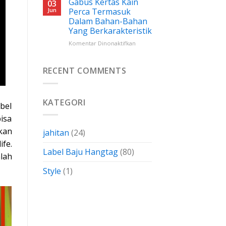
Gabus Kertas Kain
03
Wovendamask:
Jun
Perca Termasuk
Cara
Dalam Bahan-Bahan
Menghemat
Yang Berkarakteristik
Biaya
Dengan
pada
Komentar Dinonaktifkan
Membuatnya
Gabus
Sendiri
Kertas
Kain
RECENT COMMENTS
Perca
Termasuk
Dalam
KATEGORI
Bahan-
abel
Bahan
bisa
Yang
Berkarakteristik
kan
jahitan
(24)
fe.
Label Baju Hangtag
(80)
lah
Style
(1)