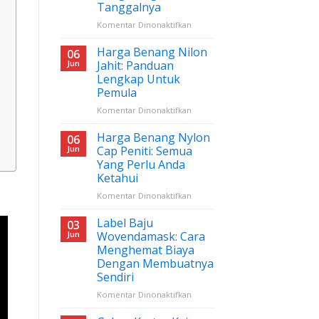
Tanggalnya
pada
Komentar Dinonaktifkan
Jadwal
JakCloth
Harga Benang Nilon
06
Tangerang
Jun
Jahit: Panduan
2024,
Lengkap Untuk
Ini
Pemula
Tanggalnya
pada
Komentar Dinonaktifkan
Harga
Benang
Harga Benang Nylon
06
Nilon
Jun
Cap Peniti: Semua
Jahit:
Yang Perlu Anda
Panduan
Ketahui
Lengkap
Untuk
pada
Komentar Dinonaktifkan
Pemula
Harga
Benang
Label Baju
03
Nylon
Jun
Wovendamask: Cara
Cap
Menghemat Biaya
Peniti:
Dengan Membuatnya
Semua
Sendiri
Yang
Perlu
pada
Komentar Dinonaktifkan
Anda
Label
Ketahui
Baju