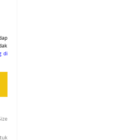
dap
dak
 di
ize
tuk