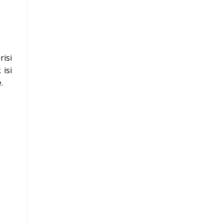
isi
isi
.