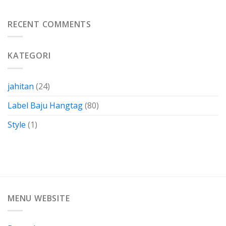
Gabus
Biaya
Kertas
Dengan
Kain
RECENT COMMENTS
Membuatnya
Perca
Sendiri
Termasuk
Dalam
KATEGORI
Bahan-
Bahan
Yang
Berkarakteristik
jahitan
(24)
Label Baju Hangtag
(80)
Style
(1)
MENU WEBSITE