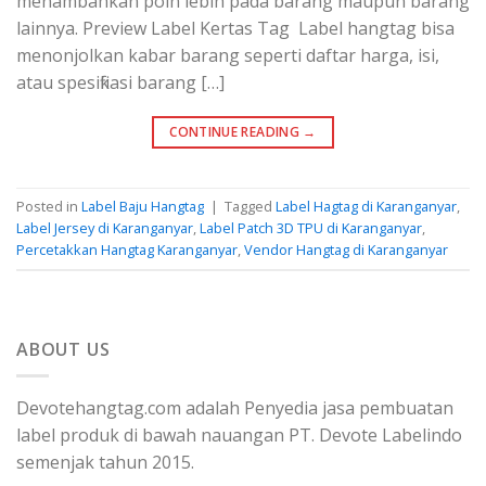
menambahkan poin lebih pada barang maupun barang
lainnya. Preview Label Kertas Tag Label hangtag bisa
menonjolkan kabar barang seperti daftar harga, isi,
atau spesifikasi barang […]
CONTINUE READING
→
Posted in
Label Baju Hangtag
|
Tagged
Label Hagtag di Karanganyar
,
Label Jersey di Karanganyar
,
Label Patch 3D TPU di Karanganyar
,
Percetakkan Hangtag Karanganyar
,
Vendor Hangtag di Karanganyar
ABOUT US
Devotehangtag.com adalah Penyedia jasa pembuatan
label produk di bawah nauangan PT. Devote Labelindo
semenjak tahun 2015.