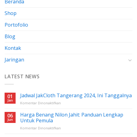
Beranda
Shop
Portofolio
Blog
Kontak
Jaringan
LATEST NEWS
Jadwal JakCloth Tangerang 2024, Ini Tanggalnya
01
Jan
pada
Komentar Dinonaktifkan
Jadwal
JakCloth
Harga Benang Nilon Jahit: Panduan Lengkap
06
Tangerang
Jun
Untuk Pemula
2024,
pada
Komentar Dinonaktifkan
Ini
Harga
Tanggalnya