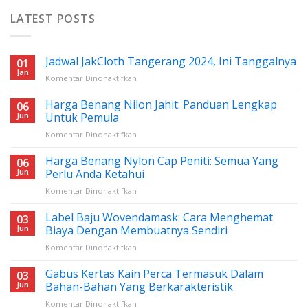
LATEST POSTS
Jadwal JakCloth Tangerang 2024, Ini Tanggalnya
01
Jan
pada
Komentar Dinonaktifkan
Jadwal
JakCloth
Harga Benang Nilon Jahit: Panduan Lengkap
06
Tangerang
Jun
Untuk Pemula
2024,
pada
Komentar Dinonaktifkan
Ini
Harga
Tanggalnya
Benang
Harga Benang Nylon Cap Peniti: Semua Yang
06
Nilon
Jun
Perlu Anda Ketahui
Jahit:
pada
Komentar Dinonaktifkan
Panduan
Harga
Lengkap
Benang
Label Baju Wovendamask: Cara Menghemat
Untuk
03
Nylon
Pemula
Jun
Biaya Dengan Membuatnya Sendiri
Cap
pada
Komentar Dinonaktifkan
Peniti:
Label
Semua
Baju
Gabus Kertas Kain Perca Termasuk Dalam
Yang
03
Wovendamask:
Perlu
Jun
Bahan-Bahan Yang Berkarakteristik
Cara
Anda
pada
Komentar Dinonaktifkan
Menghemat
Ketahui