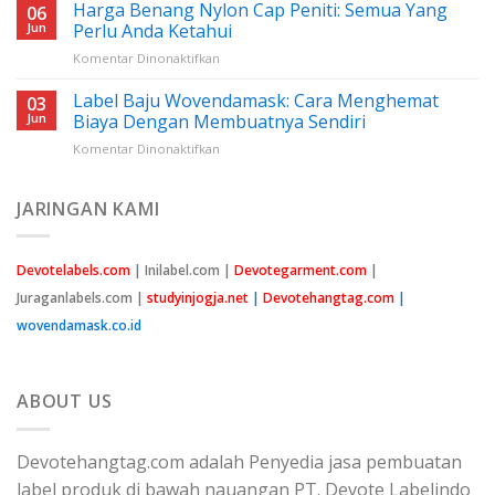
Benang
Harga Benang Nylon Cap Peniti: Semua Yang
06
Nilon
Jun
Perlu Anda Ketahui
Jahit:
pada
Komentar Dinonaktifkan
Panduan
Harga
Lengkap
Benang
Label Baju Wovendamask: Cara Menghemat
Untuk
03
Nylon
Pemula
Jun
Biaya Dengan Membuatnya Sendiri
Cap
pada
Komentar Dinonaktifkan
Peniti:
Label
Semua
Baju
Yang
Wovendamask:
JARINGAN KAMI
Perlu
Cara
Anda
Menghemat
Ketahui
Biaya
Devotelabels.com
| Inilabel.com |
Devotegarment.com
|
Dengan
Juraganlabels.com |
studyinjogja.net
|
Devotehangtag.com
|
Membuatnya
Sendiri
wovendamask.co.id
ABOUT US
Devotehangtag.com adalah Penyedia jasa pembuatan
label produk di bawah nauangan PT. Devote Labelindo