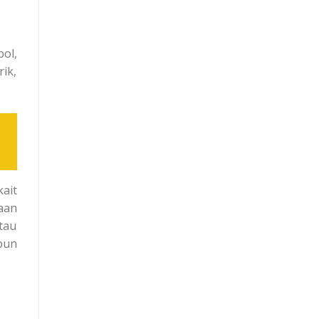
ol,
ik,
ait
aan
tau
pun