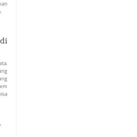
tkan
.
di
ta.
ang
ang
tem
isa