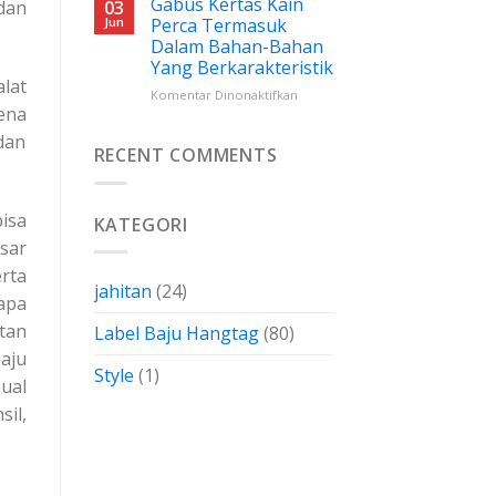
Gabus Kertas Kain
 dan
03
Wovendamask:
Jun
Perca Termasuk
Cara
Dalam Bahan-Bahan
Menghemat
Yang Berkarakteristik
Biaya
lat
Dengan
pada
Komentar Dinonaktifkan
ena
Membuatnya
Gabus
Sendiri
Kertas
dan
Kain
RECENT COMMENTS
Perca
Termasuk
Dalam
isa
KATEGORI
Bahan-
sar
Bahan
Yang
rta
Berkarakteristik
jahitan
(24)
apa
tan
Label Baju Hangtag
(80)
aju
Style
(1)
ual
il,