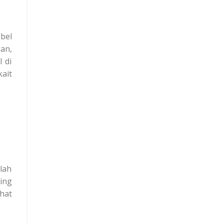
bel
an,
l di
ait
lah
ing
hat