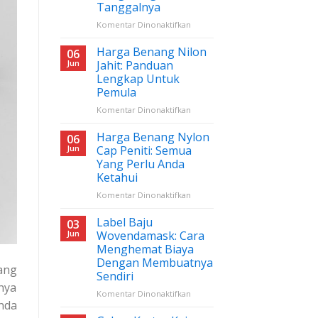
Tanggalnya
pada
Komentar Dinonaktifkan
Jadwal
JakCloth
Harga Benang Nilon
06
Tangerang
Jun
Jahit: Panduan
2024,
Lengkap Untuk
Ini
Pemula
Tanggalnya
pada
Komentar Dinonaktifkan
Harga
Benang
Harga Benang Nylon
06
Nilon
Jun
Cap Peniti: Semua
Jahit:
Yang Perlu Anda
Panduan
Ketahui
Lengkap
Untuk
pada
Komentar Dinonaktifkan
Pemula
Harga
Benang
Label Baju
03
Nylon
Jun
Wovendamask: Cara
Cap
Menghemat Biaya
Peniti:
Dengan Membuatnya
Semua
ang
Sendiri
Yang
nya
Perlu
pada
Komentar Dinonaktifkan
nda
Anda
Label
Ketahui
Baju