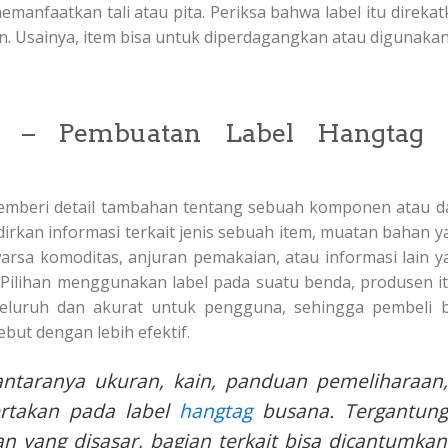
memanfaatkan tali atau pita. Periksa bahwa label itu direka
en. Usainya, item bisa untuk diperdagangkan atau digunakan
u – Pembuatan Label Hangtag 
memberi detail tambahan tentang sebuah komponen atau da
irkan informasi terkait jenis sebuah item, muatan bahan y
arsa komoditas, anjuran pemakaian, atau informasi lain y
 Pilihan menggunakan label pada suatu benda, produsen i
eluruh dan akurat untuk pengguna, sehingga pembeli b
ut dengan lebih efektif.
antaranya ukuran, kain, panduan pemeliharaan,
ertakan pada label
hangtag
busana. Tergantung
n yang disasar, bagian terkait bisa dicantumkan