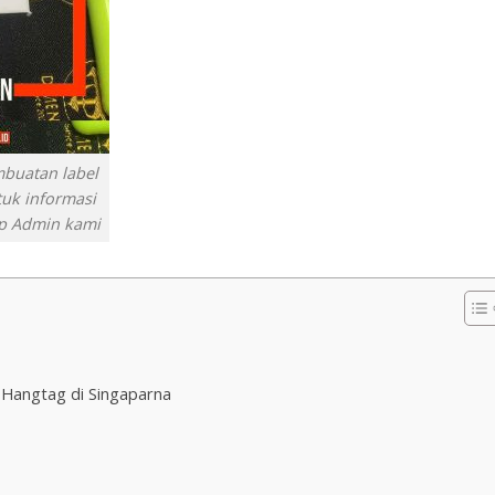
embuatan label
uk informasi
p Admin kami
 Hangtag di Singaparna