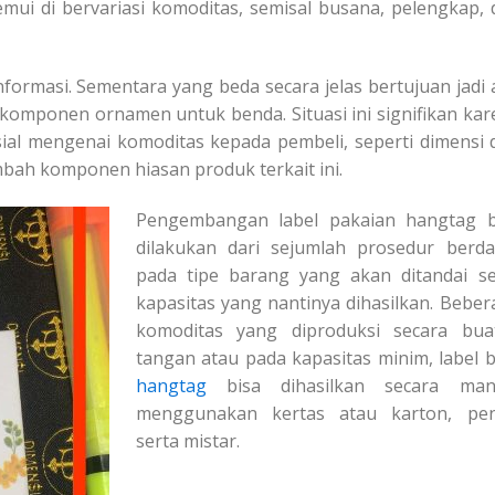
itemui di bervariasi komoditas, semisal busana, pelengkap,
ormasi. Sementara yang beda secara jelas bertujuan jadi a
omponen ornamen untuk benda. Situasi ini signifikan kar
ial mengenai komoditas kepada pembeli, seperti dimensi 
ah komponen hiasan produk terkait ini.
Pengembangan label pakaian hangtag b
dilakukan dari sejumlah prosedur berda
pada tipe barang yang akan ditandai se
kapasitas yang nantinya dihasilkan. Beber
komoditas yang diproduksi secara bua
tangan atau pada kapasitas minim, label b
hangtag
bisa dihasilkan secara man
menggunakan kertas atau karton, pens
serta mistar.