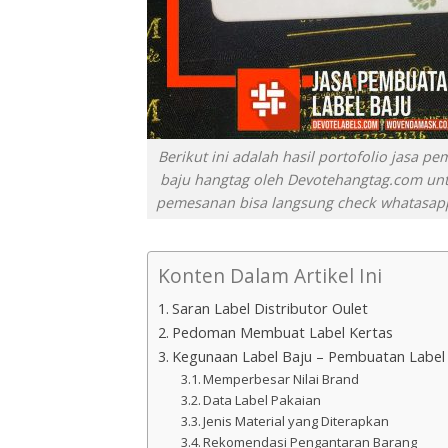
Berikut ini adalah hasil portofolio jasa p
baju hangtag oleh Devotehangtag.com unt
pemesanan bisa langsung check whatasap
Konten Dalam Artikel Ini
Saran Label Distributor Oulet
Pedoman Membuat Label Kertas
Kegunaan Label Baju – Pembuatan Label
Memperbesar Nilai Brand
Data Label Pakaian
Jenis Material yang Diterapkan
Rekomendasi Pengantaran Barang