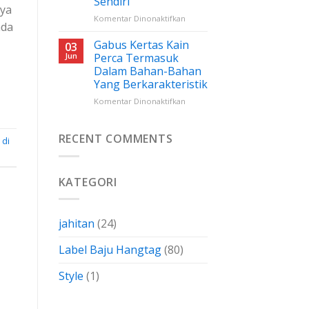
Sendiri
Yang
nya
Perlu
pada
Komentar Dinonaktifkan
nda
Anda
Label
Ketahui
Baju
Gabus Kertas Kain
03
Wovendamask:
Jun
Perca Termasuk
Cara
Dalam Bahan-Bahan
Menghemat
Yang Berkarakteristik
Biaya
Dengan
pada
Komentar Dinonaktifkan
Membuatnya
Gabus
Sendiri
Kertas
Kain
RECENT COMMENTS
 di
Perca
Termasuk
Dalam
KATEGORI
Bahan-
Bahan
Yang
Berkarakteristik
jahitan
(24)
Label Baju Hangtag
(80)
Style
(1)