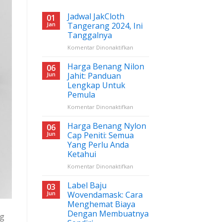
Jadwal JakCloth
01
Jan
Tangerang 2024, Ini
Tanggalnya
pada
Komentar Dinonaktifkan
Jadwal
JakCloth
Harga Benang Nilon
06
Tangerang
Jun
Jahit: Panduan
2024,
Lengkap Untuk
Ini
Pemula
Tanggalnya
pada
Komentar Dinonaktifkan
Harga
Benang
Harga Benang Nylon
06
Nilon
Jun
Cap Peniti: Semua
Jahit:
Yang Perlu Anda
Panduan
Ketahui
Lengkap
Untuk
pada
Komentar Dinonaktifkan
Pemula
Harga
Benang
Label Baju
03
Nylon
Jun
Wovendamask: Cara
Cap
Menghemat Biaya
Peniti:
Dengan Membuatnya
ng
Semua