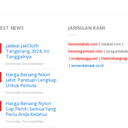
TEST NEWS
JARINGAN KAMI
Devotelabels.com
| Inilabel.com |
Jadwal JakCloth
Tangerang 2024, Ini
Devotegarment.com
| Juraganlabel
Tanggalnya
|
studyinjogja.net
|
Devotehangtag
pada
Komentar Dinonaktifkan
| wovendamask.co.id
Jadwal
JakCloth
Harga Benang Nilon
Tangerang
Jahit: Panduan Lengkap
2024,
Untuk Pemula
Ini
pada
Komentar Dinonaktifkan
Tanggalnya
Harga
Benang
Harga Benang Nylon
Nilon
Cap Peniti: Semua Yang
Jahit:
Perlu Anda Ketahui
Panduan
pada
Komentar Dinonaktifkan
Lengkap
Harga
Untuk