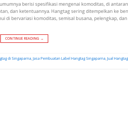
umumnya berisi spesifikasi mengenai komoditas, di antara
tan, dan ketentuannya. Hangtag sering ditempelkan ke be
emui di bervariasi komoditas, semisal busana, pelengkap, dan
CONTINUE READING
→
gtag di Singaparna
,
Jasa Pembuatan Label Hangtag Singaparna
,
Jual Hangtag