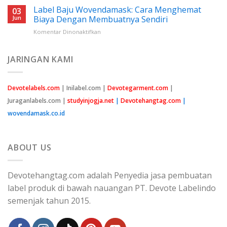
Benang
Label Baju Wovendamask: Cara Menghemat
Untuk
03
Nylon
Pemula
Jun
Biaya Dengan Membuatnya Sendiri
Cap
pada
Komentar Dinonaktifkan
Peniti:
Label
Semua
Baju
Yang
Wovendamask:
JARINGAN KAMI
Perlu
Cara
Anda
Menghemat
Ketahui
Biaya
Devotelabels.com
| Inilabel.com |
Devotegarment.com
|
Dengan
Juraganlabels.com |
studyinjogja.net
|
Devotehangtag.com
|
Membuatnya
Sendiri
wovendamask.co.id
ABOUT US
Devotehangtag.com adalah Penyedia jasa pembuatan
label produk di bawah nauangan PT. Devote Labelindo
semenjak tahun 2015.