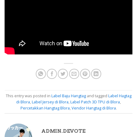
This entry was posted in
Label Baju Hangtag
and tagged
Label Hagtag
di Blora
,
Label Jersey di Blora
,
Label Patch 3D TPU di Blora
,
Percetakkan Hangtag Blora
,
Vendor Hangtag di Blora
.
ADMIN.DEVOTE