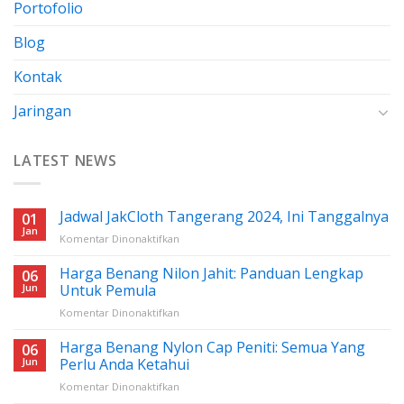
Portofolio
Blog
Kontak
Jaringan
LATEST NEWS
Jadwal JakCloth Tangerang 2024, Ini Tanggalnya
01
Jan
pada
Komentar Dinonaktifkan
Jadwal
JakCloth
Harga Benang Nilon Jahit: Panduan Lengkap
06
Tangerang
Jun
Untuk Pemula
2024,
pada
Komentar Dinonaktifkan
Ini
Harga
Tanggalnya
Benang
Harga Benang Nylon Cap Peniti: Semua Yang
06
Nilon
Jun
Perlu Anda Ketahui
Jahit:
pada
Komentar Dinonaktifkan
Panduan
Harga
Lengkap